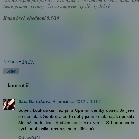
zkratce aspoň pár postav :D Doufám že se vám má recenze líbila, byl
takže příjmu všechny věci co napíšete i ty zlé i ty dobré.
Kninu bych ohodnotil 8,5/10
Niklaus
v
15:27
Sdílet
1 komentář:
Sára Bartošová
9. prosince 2012 v 13:07
Super, koukámkam až jsi s Upířími deníky došel. Já jsem
se dostala k Souboji a od té doby jsem je tak nějak opustila.
Ale až bude čas, hodlám se k nim vrátit. S hodnocením
bych souhlasila, recenze se mi líbila =)
Odpovědět