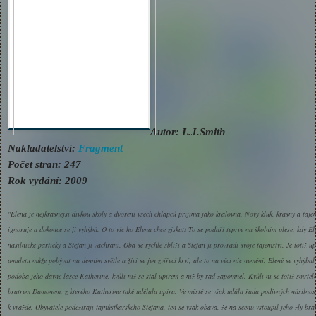
Autor: L.J.Smith
Nakladatelství:
Fragment
Počet stran: 247
Rok vydání: 2009
"Elena je nejkrásnější dívkou školy a dvoření všech chlapců přijímá jako královna. Nový kluk, krásný a tajem
ignoruje a dokonce se jí vyhýbá. O to víc ho Elena chce získat! To se podaří teprve na školním plese, kdy 
násilnické partičky a Stefan ji zachrání. Oba se rychle sblíží a Stefan jí prozradí svoje tajemství. Je totiž 
amuletu může pobývat na denním světle a živí se jen zvířecí krví, ale to na věci nic nemění. Eleně se vyhýbal 
podobá jeho dávné lásce Katherine, kvůli níž se stal upírem a niž by rád zapomněl. Kvůli ní se totiž smrte
bratrem Damonem, z kterého Katherine také udělala upíra. Ve městě se však udála řada podivných násilnost
k vraždě. Obyvatelé podezírají tajnůstkářského Stefana, ten se však obává, že na scénu vstoupil jeho zlý brat