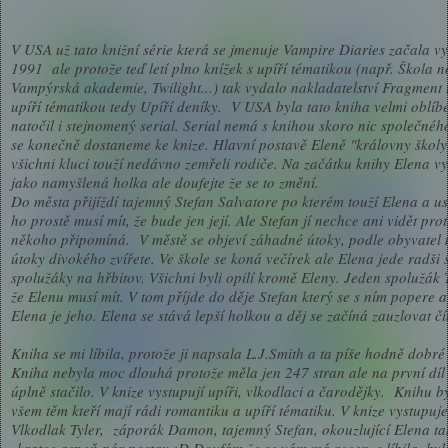
V USA už tato knižní série která se jmenuje Vampire Diaries začala v
1991 ale protože teď letí plno knížek s upíří tématikou (např. Škola n
Vampýrská akademie, Twilight...) tak vydalo nakladatelství Fragment 
upíří tématikou tedy Upíří deníky. V USA byla tato kniha velmi oblíb
natočil i stejnomený serial. Serial nemá s knihou skoro nic společného
se konečně dostaneme ke knize. Hlavní postavě Eleně "královny školy
všichni kluci touží nedávno zemřeli rodiče. Na začátku knihy Elena 
jako namyšlená holka ale doufejte že se to změní.
Do města přijíždí tajemný Stefan Salvatore po kterém touží Elena a us
ho prostě musí mít, že bude jen její. Ale Stefan jí nechce ani vidět pr
někoho připomíná. V městě se objeví záhadné útoky, podle obyvatel 
útoky divokého zvířete. Ve škole se koná večírek ale Elena jede radši 
spolužáky na hřbitov. Všichni byli opilí kromě Eleny. Jeden spolužák T
že Elenu musí mít. V tom příjde do děje Stefan který se s ním popere a 
Elena je jeho. Elena se stává lepší holkou a děj se začíná zauzlovat čí
Kniha se mi líbila, protože ji napsala L.J.Smith a ta píše hodně dobré
Kniha nebyla moc dlouhá protože měla jen 247 stran ale na první díl 
úplně stačilo. V knize vystupují upíři, vlkodlaci a čarodějky. Knihu 
všem těm kteří mají rádi romantiku a upíří tématiku. V knize vystupuje
Vlkodlak Tyler, z
áporák Damon, tajemný Stefan, okouzlující Elena ta