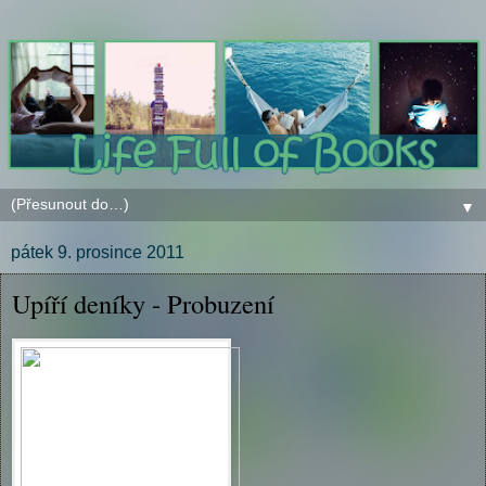
▼
pátek 9. prosince 2011
Upíří deníky - Probuzení